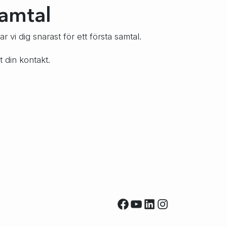
samtal
 vi dig snarast för ett första samtal.
t din kontakt.
Facebook
YouTube
LinkedIn
Instagram