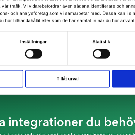
Synkroniseringen mellan systemen
vår trafik. Vi vidarebefordrar även sådana identifierare och anna
nnons- och analysföretag som vi samarbetar med. Dessa kan i sin
Stöd för multishop (flera shop-in
har tillhandahållit eller som de har samlat in när du har använt 
system).
Inställningar
Statistik
Tillåt urval
la integrationer du behö
 e-handel och retail med smarta integrationer för automat