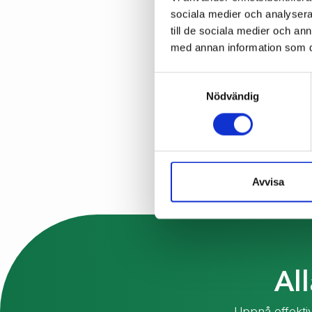
sociala medier och analysera 
till de sociala medier och a
med annan information som du 
Samtyckesval
Nödvändig
Avvisa
Al
Uppnå effektiv