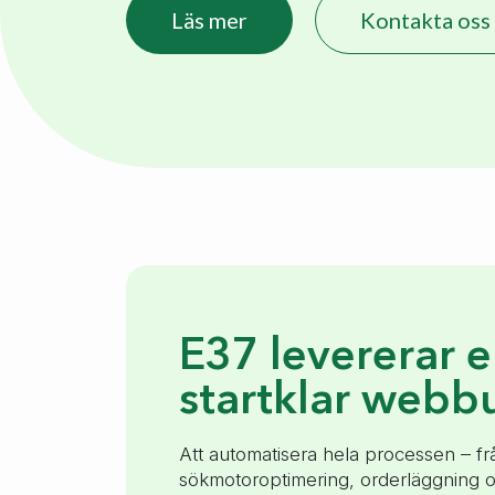
Läs mer
Kontakta oss
E37 levererar 
startklar webbu
Att automatisera hela processen – f
sökmotoroptimering, orderläggning oc