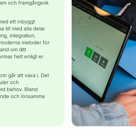
nsam och framgångsrik
med ett inbyggt
 till med alla delar
ing, integration,
ch moderna metoder för
hand om ditt
mas helt enligt er
m går att växa i. Det
uler och
vid behov. Bland
ande och lönsamma