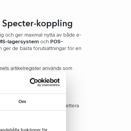
l Specter-koppling
dig och ger maximal nytta av både e-
S-lagersystem
och
POS-
ch ger de bästa förutsättningar för en
ets artikelregister används som
ng, pris och lager synkas från
Om
lregistret i webbshopen (komplettera
webbshopen till Specter.
andahålla funktioner för