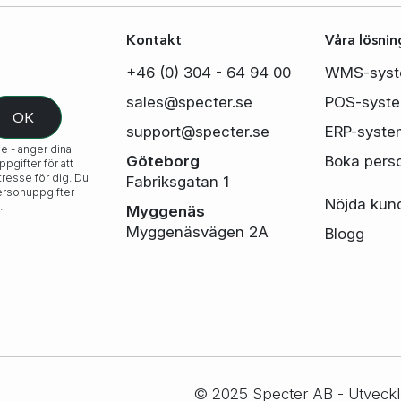
Kontakt
Våra lösnin
+46 (0) 304 - 64 94 00
WMS-sys
sales@specter.se
POS-syst
support@specter.se
ERP-syste
e - anger dina
Göteborg
Boka pers
gifter för att
tresse för dig. Du
Fabriksgatan 1
personuppgifter
Nöjda kun
.
Myggenäs
Myggenäsvägen 2A
Blogg
© 2025 Specter AB - Utveckl