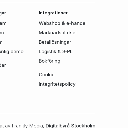
gar
Integrationer
tem
Webshop & e-handel
em
Marknadsplatser
m
Betallösningar
onlig demo
Logistik & 3-PL
Bokföring
der
Cookie
Integritetspolicy
at av Frankly Media,
Digitalbyrå Stockholm