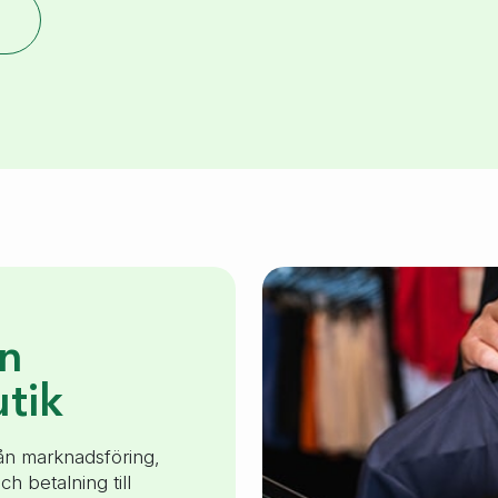
en
tik
rån marknadsföring,
h betalning till