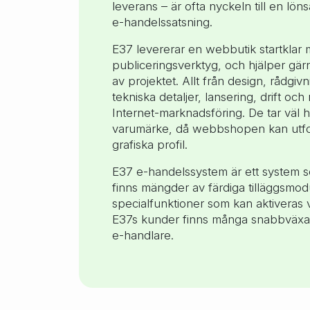
leverans – är ofta nyckeln till en lö
e-handelssatsning.
E37 levererar en webbutik startklar 
publiceringsverktyg, och hjälper gärna
av projektet. Allt från design, rådgivn
tekniska detaljer, lansering, drift o
Internet-marknadsföring. De tar väl 
varumärke, då webbshopen kan utfor
grafiska profil.
E37 e-handelssystem är ett system so
finns mängder av färdiga tilläggsmod
specialfunktioner som kan aktiveras 
E37s kunder finns många snabbväx
e-handlare.