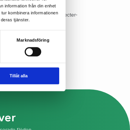
 sker automatiskt.
n information från din enhet
 tur kombinera informationen
-shop kopplade till samma Specter-
deras tjänster.
Marknadsföring
Tillåt alla
ver
iserade flöden.