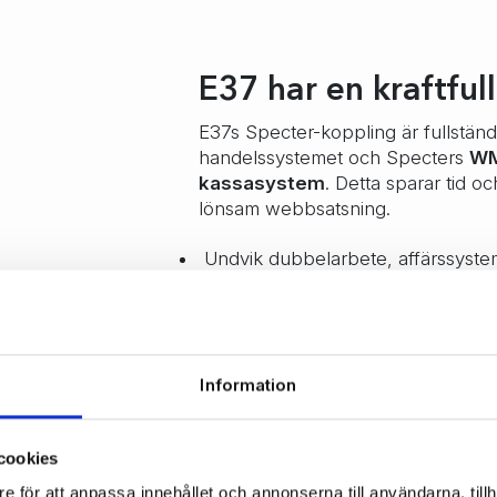
E37 har en kraftful
E37s Specter-koppling är fullstän
handelssystemet och Specters
WM
kassasystem
. Detta sparar tid o
lönsam webbsatsning.
Undvik dubbelarbete, affärssystem
”master”.
Artikelregister med varianthanteri
Specter till webbshopen.
Information
Fritt att arbeta vidare med artike
och webbanpassa produkterna).
cookies
Import av order och kunder från 
e för att anpassa innehållet och annonserna till användarna, tillh