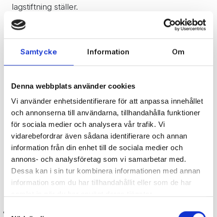
lagstiftning ställer.
Personuppgifter
Beroende på om besökare ger oss tillstånd kan
Samtycke
Information
Om
cookies också komma att användas för att
behandla personuppgifter. Mer specifikt: Med
besökarens tillstånd kan vi koppla ihop besökarens
e-postadress och aktiviteter.
Denna webbplats använder cookies
Vi använder enhetsidentifierare för att anpassa innehållet
Med det stödet kan Specter använda
och annonserna till användarna, tillhandahålla funktioner
personuppgifter för att registrera vad en besökare
för sociala medier och analysera vår trafik. Vi
gör under besöket. Informationen används för att
vidarebefordrar även sådana identifierare och annan
kunna visa besökarna mer relevant innehåll på våra
information från din enhet till de sociala medier och
webbplatser, det vill säga för att personanpassa
innehållet.
annons- och analysföretag som vi samarbetar med.
Dessa kan i sin tur kombinera informationen med annan
De personuppgifter vi använder på det sättet är till
information som du har tillhandahållit eller som de har
exempel:
samlat in när du har använt deras tjänster.
Samtyckesval
e-postadress, namn och företag.