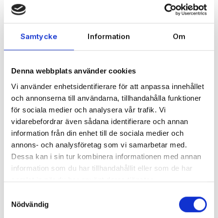
Samtycke
Information
Om
Denna webbplats använder cookies
Vi använder enhetsidentifierare för att anpassa innehållet
och annonserna till användarna, tillhandahålla funktioner
för sociala medier och analysera vår trafik. Vi
vidarebefordrar även sådana identifierare och annan
“
information från din enhet till de sociala medier och
annons- och analysföretag som vi samarbetar med.
Dessa kan i sin tur kombinera informationen med annan
Specter har kostnadseffektivt
information som du har tillhandahållit eller som de har
hjälpt oss att öka ordning och
samlat in när du har använt deras tjänster.
effektivitet under hela vår resa
Samtyckesval
hittills. Specter har ett flertal
Nödvändig