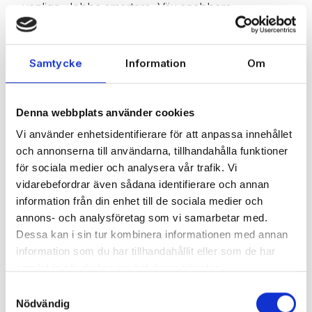
vanliga. Jobba smartare. Väx snabbare.
Samtycke
Information
Om
Läs mer
Denna webbplats använder cookies
Vi använder enhetsidentifierare för att anpassa innehållet
och annonserna till användarna, tillhandahålla funktioner
för sociala medier och analysera vår trafik. Vi
Webshop & E-handel
vidarebefordrar även sådana identifierare och annan
information från din enhet till de sociala medier och
Wikinggruppen
annons- och analysföretag som vi samarbetar med.
Wikinggruppen erbjuder en grafiskt tilltalande,
Dessa kan i sin tur kombinera informationen med annan
sökmotorvänlig webbutik med mycket hög
information som du har tillhandahållit eller som de har
funktionalitet och smidig administration. Access till
samlat in när du har använt deras tjänster.
ett mycket förmånligt fraktavtal och dessutom
Samtyckesval
ingår Klarna Checkout utan startavgift eller
Nödvändig
månadsavgift från Klarna.