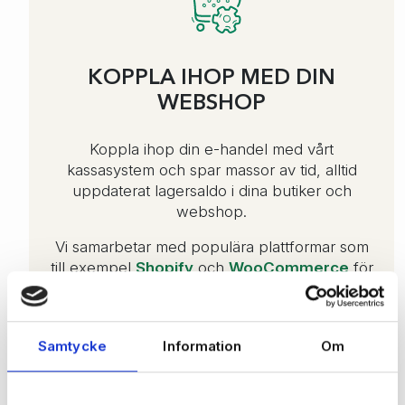
KOPPLA IHOP MED DIN
WEBSHOP
Koppla ihop din e-handel med vårt
kassasystem och spar massor av tid, alltid
uppdaterat lagersaldo i dina butiker och
webshop.
Vi samarbetar med populära plattformar som
till exempel
Shopify
och
WooCommerce
för
att erbjuda standardiserade integrationer så att
du enkelt skall kunna förena fysiska handel
med e-handel.
Samtycke
Information
Om