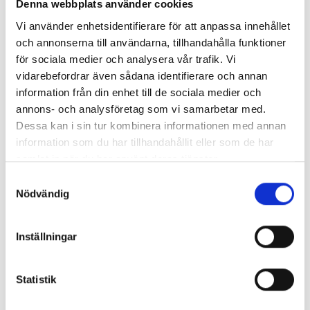
Denna webbplats använder cookies
Vi använder enhetsidentifierare för att anpassa innehållet
och annonserna till användarna, tillhandahålla funktioner
för sociala medier och analysera vår trafik. Vi
vidarebefordrar även sådana identifierare och annan
information från din enhet till de sociala medier och
KASSAKOPPLAD
annons- och analysföretag som vi samarbetar med.
KORTTERMINAL
Dessa kan i sin tur kombinera informationen med annan
information som du har tillhandahållit eller som de har
I lösningen ingår en komplett betallösning med
samlat in när du har använt deras tjänster.
modern kortterminal
och inlösenavtal med
Samtyckesval
stöd för populära betalsätt.
Nödvändig
Kortterminalen och kassasystemet är helt
sammankopplade vilket ger smidiga köp och
Inställningar
betalningar för både butikspersonalen och
dina kunder.
Statistik