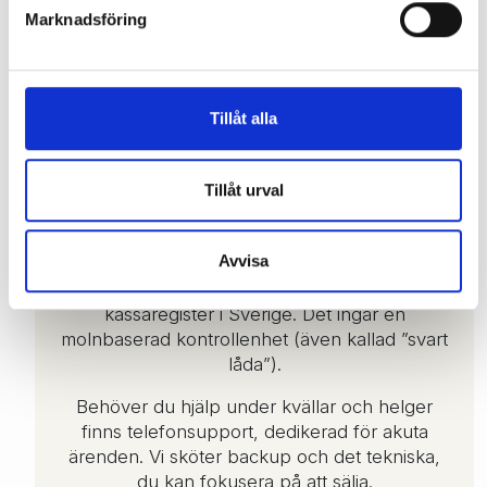
Marknadsföring
Tillåt alla
TRYGGT OCH GODKÄNT AV
Tillåt urval
SKATTEVERKET
Avvisa
Specters kassasystem är givetvis godkänt
enligt Skatteverkets föreskrifter för
kassaregister i Sverige. Det ingår en
molnbaserad kontrollenhet (även kallad ”svart
låda”).
Behöver du hjälp under kvällar och helger
finns telefonsupport, dedikerad för akuta
ärenden. Vi sköter backup och det tekniska,
du kan fokusera på att sälja.