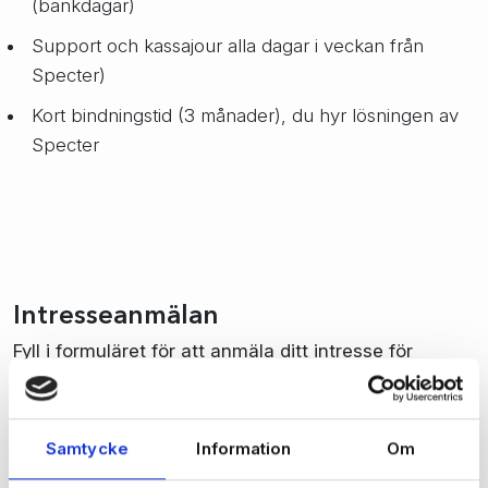
(bankdagar)
Support och kassajour alla dagar i veckan från
Specter)
Kort bindningstid (3 månader), du hyr lösningen av
Specter
Intresseanmälan
Fyll i formuläret för att anmäla ditt intresse för
Specter Pay. Vi kommer kontakta dig för att gå
igenom era behov. Har du frågor kan du självklart
ringa direkt på
0304-649400
. Vi ser fram emot din
Samtycke
Information
Om
kontakt.