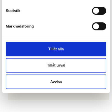
Statistik
TRYGGT OCH GODKÄNT AV
Marknadsföring
SKATTEVERKET
Specter Butikskassa är givetvis godkänd av
Skatteverket i Sverige. Du behöver ingen
Tillåt alla
kontrollenhet eller ”svart låda” fysiskt i din
butik, det löser vi åt dig. Eftersom Specter är
webbaserat sparas ingen information på
Tillåt urval
kassadatorn, skulle den gå sönder eller bli
stulen är det bara att sätta dit en ny dator och
Avvisa
logga in. Vi sköter backup och det tekniska, du
kan fokusera på att sälja.