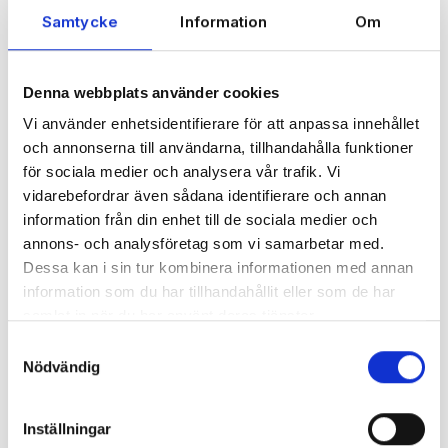
Samtycke
Information
Om
Denna webbplats använder cookies
KASSAKOPPLAD
Vi använder enhetsidentifierare för att anpassa innehållet
KORTTERMINAL
och annonserna till användarna, tillhandahålla funktioner
för sociala medier och analysera vår trafik. Vi
Med en
kassakopplad kortterminal
blir
vidarebefordrar även sådana identifierare och annan
köpen snabbare och enklare för kunden och
information från din enhet till de sociala medier och
butikspersonalen. Beloppet skickas från
annons- och analysföretag som vi samarbetar med.
butikskassan till kortterminalen, det blir bara
Dessa kan i sin tur kombinera informationen med annan
ett kvitto att ge till kunden. Kontakta oss för
information som du har tillhandahållit eller som de har
priser och beställning.
samlat in när du har använt deras tjänster.
Samtyckesval
Nödvändig
Inställningar