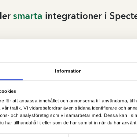
ler
smarta
integrationer i Spect
Information
cookies
nShift
e för att anpassa innehållet och annonserna till användarna, tillh
vår trafik. Vi vidarebefordrar även sådana identifierare och anna
Automatisera din frakthantering med
nnons- och analysföretag som vi samarbetar med. Dessa kan i sin
vår koppling till nShift. I nShift
har tillhandahållit eller som de har samlat in när du har använt 
Delivery finns det stöd för ledande
transportörer som t.ex. Postnord,