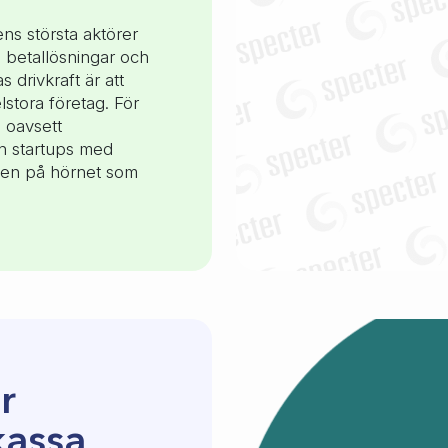
ns största aktörer
 betallösningar och
 drivkraft är att
stora företag. För
, oavsett
rån startups med
tiken på hörnet som
r
kassa