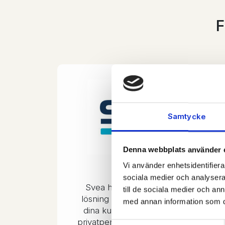
F
Samtycke
Denna webbplats använder 
Svea
Vi använder enhetsidentifierar
sociala medier och analysera 
Svea har en komplett checkout
till de sociala medier och a
lösning innehållande alla betalsätt
med annan information som du 
dina kunder efterfrågar för både
privatpersoner och företag. Du som
Samtyckesval