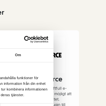
er
Om
WooCommerce
andahålla funktioner för
n information från din enhet
WooCommerce är en kraftfull e-
 tur kombinera informationen
handelslösning som gör det möjligt att
deras tjänster.
sälja vad du vill på nätet.
WooCommerce är ett plugin till