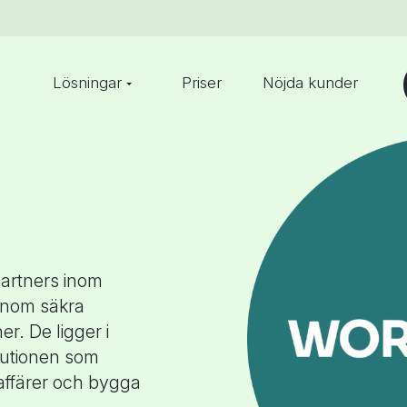
Lösningar
Priser
Nöjda kunder
partners inom
 inom säkra
ner. De ligger i
olutionen som
 affärer och bygga