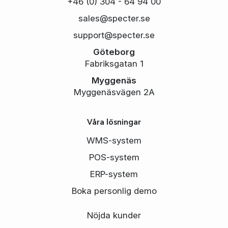
+46 (0) 304 - 64 94 00
sales@specter.se
support@specter.se
Göteborg
Fabriksgatan 1
Myggenäs
Myggenäsvägen 2A
Våra lösningar
WMS-system
POS-system
ERP-system
Boka personlig demo
Nöjda kunder