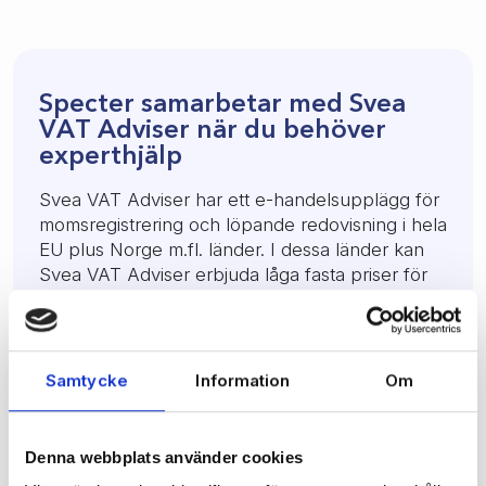
Specter samarbetar med Svea
VAT Adviser när du behöver
experthjälp
Svea VAT Adviser har ett e-handelsupplägg för
momsregistrering och löpande redovisning i hela
EU plus Norge m.fl. länder. I dessa länder kan
Svea VAT Adviser erbjuda låga fasta priser för
Specter-kunder när det gäller deklarationer
inom i princip hela EU området och i Norge.
Svea VAT Adviser får en egen inloggning till
Specter om du önskar, de kan sedan själva ta ut
Samtycke
Information
Om
redovisningsunderlag direkt från systemet. Du
meddelas sedan hur mycket moms som skall
betalas till respektive land. Svea VAT Adviser
Denna webbplats använder cookies
kan även bistå med momsregistrering och