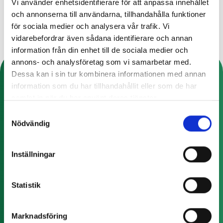
Vi använder enhetsidentifierare för att anpassa innehållet
upplägg av rutiner kring dessa frågor.
och annonserna till användarna, tillhandahålla funktioner
för sociala medier och analysera vår trafik. Vi
vidarebefordrar även sådana identifierare och annan
information från din enhet till de sociala medier och
annons- och analysföretag som vi samarbetar med.
Dessa kan i sin tur kombinera informationen med annan
Alla integrationer du behöver
information som du har tillhandahållit eller som de har
Uppnå effektiv e-handel och retail med smarta
samlat in när du har använt deras tjänster.
integrationer för automatiserade flöden.
Samtyckesval
Nödvändig
Inställningar
Statistik
Marknadsföring