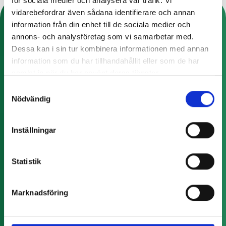
för sociala medier och analysera vår trafik. Vi
vidarebefordrar även sådana identifierare och annan
Alla integrationer du behöver
information från din enhet till de sociala medier och
annons- och analysföretag som vi samarbetar med.
Uppnå effektiv e-handel och retail med smarta
Dessa kan i sin tur kombinera informationen med annan
integrationer för automatiserade flöden.
information som du har tillhandahållit eller som de har
samlat in när du har använt deras tjänster.
Samtyckesval
Nödvändig
Inställningar
Statistik
Se alla integrationer
Marknadsföring