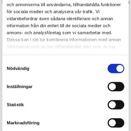
Självklart kan du också ringa direkt på
0304-649400
. Vi
och annonserna till användarna, tillhandahålla funktioner
ser fram emot din kontakt.
för sociala medier och analysera vår trafik. Vi
vidarebefordrar även sådana identifierare och annan
information från din enhet till de sociala medier och
annons- och analysföretag som vi samarbetar med.
Dessa kan i sin tur kombinera informationen med annan
information som du har tillhandahållit eller som de har
samlat in när du har använt deras tjänster.
Samtyckesval
Nödvändig
Inställningar
Statistik
Marknadsföring