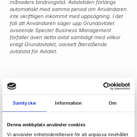
månaders bindningstid. Avtalstiden förlängs
automatiskt med samma period om Användaren
inte skriftligen inkommit med uppsägning. I det
fall att Användaren säger upp Grundavtalet
avseende Specter Business Management
förfaller även detta avtal samtidigt med villkor
enligt Grundavtalet, oavsett återstående
avtalstid för Avtalet.
Kontakta oss för ett trevligt samtal
Samtycke
Information
Om
Vill du veta mer om hur Specter kan hjälpa just ditt
företag? Fyll i formuläret nedan, så kontaktar vi dig
snarast för ett första samtal.
Denna webbplats använder cookies
Vi använder enhetsidentifierare för att anpassa innehållet