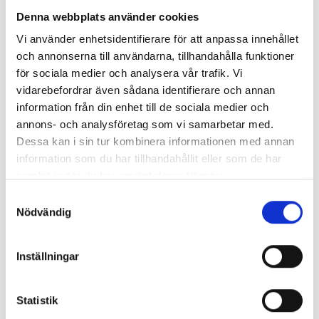
Denna webbplats använder cookies
Vi använder enhetsidentifierare för att anpassa innehållet
Bonver Logistics
har unika systemlösningar
och annonserna till användarna, tillhandahålla funktioner
och är specialiserade på kundanpassad logistik
för sociala medier och analysera vår trafik. Vi
med en hög servicenivå och flexibilitet. Bonver
vidarebefordrar även sådana identifierare och annan
erbjuder snabba och säkra distributions- och
information från din enhet till de sociala medier och
servicetjänster, för ett brett produktregister,
annons- och analysföretag som vi samarbetar med.
med leverans till hela världen. Med en
Dessa kan i sin tur kombinera informationen med annan
integration till ditt Specter-system uppstår en
information som du har tillhandahållit eller som de har
optimal helhetslösning.
samlat in när du har använt deras tjänster.
Samtyckesval
Nödvändig
Inställningar
Statistik