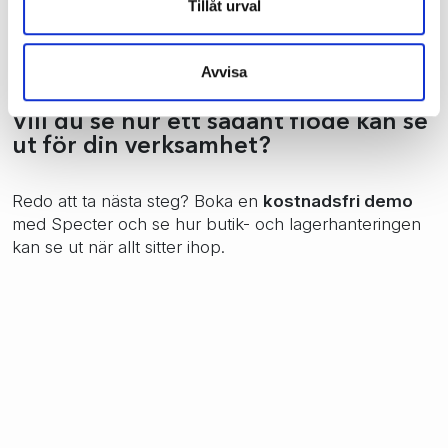
sedan anpassats för fler kanaler har ofta
Tillåt urval
begränsningar som märks när trycket ökar. Börjar du
med rätt grund är det betydligt lättare att skala.
Avvisa
Vill du se hur ett sådant flöde kan se
ut för din verksamhet?
Redo att ta nästa steg? Boka en
kostnadsfri demo
med Specter och se hur butik- och lagerhanteringen
kan se ut när allt sitter ihop.