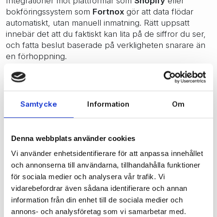
Integrationer mot plattformar som
Shopify
eller
bokföringssystem som
Fortnox
gör att data flödar
automatiskt, utan manuell inmatning. Rätt uppsatt
innebär det att du faktiskt kan lita på de siffror du ser,
och fatta beslut baserade på verkligheten snarare än
en förhoppning.
Exempel: när lagret styrs från en
gemensam källa
Samtycke
Information
Om
Tänk dig ett klädföretag med fysisk butik och
Shopifybutik. När en vara säljs i kassan uppdateras
Denna webbplats använder cookies
lagersaldot direkt även online. Om en kund returnerar
en vara i butiken blir den tillgänglig i webshopen
Vi använder enhetsidentifierare för att anpassa innehållet
direkt.
och annonserna till användarna, tillhandahålla funktioner
för sociala medier och analysera vår trafik. Vi
vidarebefordrar även sådana identifierare och annan
Med din e-handel synkad med Specter POS och dess
information från din enhet till de sociala medier och
integrerade lagersystem samlas butik, lager och
annons- och analysföretag som vi samarbetar med.
webbshop i samma flöde. Det minskar risken för