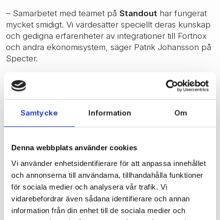
– Samarbetet med teamet på
Standout
har fungerat
mycket smidigt. Vi värdesätter speciellt deras kunskap
och gedigna erfarenheter av integrationer till Fortnox
och andra ekonomisystem, säger Patrik Johansson på
Specter.
Kontakta Specter för mer information
Samtycke
Information
Om
Läs mer om
integrationen hos Specter
, information
finns även på
Fortnox hemsida
.
Denna webbplats använder cookies
Kontakta Specter på
sales@specter.se
eller 0304-
649450 för mer information eller beställning av
Vi använder enhetsidentifierare för att anpassa innehållet
Fortnox-integrationen.
och annonserna till användarna, tillhandahålla funktioner
för sociala medier och analysera vår trafik. Vi
vidarebefordrar även sådana identifierare och annan
information från din enhet till de sociala medier och