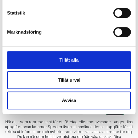
Statistik
Marknadsföring
Facebook
YouTube
LinkedIn
Instagram
Tillåt alla
Ta del av spännande nyheter!
Tillåt urval
Tips och tricks för din e-handel.
Avvisa
När du - som representant för ett företag eller motsvarande - anger dina
uppgifter ovan kommer Specter även att använda dessa uppgifter för att
skicka ut information och nyheter som vi tror kan vara av intresse för dig.
Du kan när som helst avregistrera dig från våra utskick. Dina