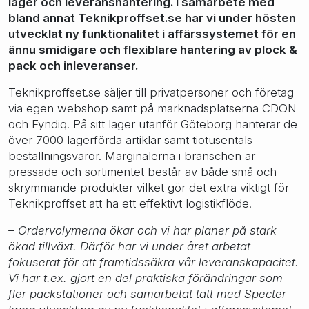
lager och leveranshantering. I samarbete med
bland annat Teknikproffset.se har vi under hösten
utvecklat ny funktionalitet i affärssystemet för en
ännu smidigare och flexiblare hantering av plock &
pack och inleveranser.
Teknikproffset.se säljer till privatpersoner och företag
via egen webshop samt på marknadsplatserna CDON
och Fyndiq. På sitt lager utanför Göteborg hanterar de
över 7000 lagerförda artiklar samt tiotusentals
beställningsvaror. Marginalerna i branschen är
pressade och sortimentet består av både små och
skrymmande produkter vilket gör det extra viktigt för
Teknikproffset att ha ett effektivt logistikflöde.
– Ordervolymerna ökar och vi har planer på stark
ökad tillväxt. Därför har vi under året arbetat
fokuserat för att framtidssäkra vår leveranskapacitet.
Vi har t.ex. gjort en del praktiska förändringar som
fler packstationer och samarbetat tätt med Specter