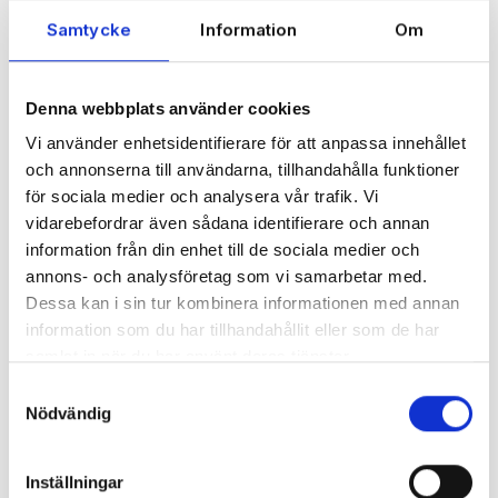
ett extra skift eller med fler packstationer och
Samtycke
Information
Om
ytterligare personal.
– Med all ny funktionalitet i Specter har vårt flöde
snabbats upp betydligt och kunderna får sina
Denna webbplats använder cookies
leveranser snabbare. Det har blivit en betydligt
Vi använder enhetsidentifierare för att anpassa innehållet
enklare och tydligare hantering för vår lagerpersonal,
och annonserna till användarna, tillhandahålla funktioner
vilket gjort att vi sparar cirka tio arbetstimmar per
för sociala medier och analysera vår trafik. Vi
dag. Vi kan därmed hantera större ordervolymer än
vidarebefordrar även sådana identifierare och annan
tidigare, med samma personalstyrka. Vi står nu
information från din enhet till de sociala medier och
rustade för att fortsätta vår tillväxt och ser fram emot
annons- och analysföretag som vi samarbetar med.
ett fortsatt samarbete med Specter,
avslutar Simon.
Dessa kan i sin tur kombinera informationen med annan
Läs mer om Teknikproffset
eller besök deras
information som du har tillhandahållit eller som de har
hemsida
www.teknikproffset.se
samlat in när du har använt deras tjänster.
Samtyckesval
Nödvändig
Alla Specters kunder får de nya
lagerfunktionerna
Inställningar