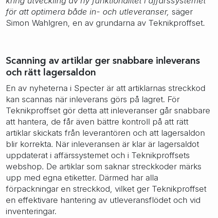
kring utveckling av ny funktionalitet i affärssystemet
för att optimera både in- och utleveranser,
säger
Simon Wahlgren, en av grundarna av Teknikproffset.
Scanning av artiklar ger snabbare inleverans
och rätt lagersaldon
En av nyheterna i Specter är att artiklarnas streckkod
kan scannas när inleverans görs på lagret. För
Teknikproffset gör detta att inleveranser går snabbare
att hantera, de får även bättre kontroll på att rätt
artiklar skickats från leverantören och att lagersaldon
blir korrekta. När inleveransen är klar är lagersaldot
uppdaterat i affärssystemet och i Teknikproffsets
webshop. De artiklar som saknar streckkoder märks
upp med egna etiketter. Därmed har alla
förpackningar en streckkod, vilket ger Teknikproffset
en effektivare hantering av utleveransflödet och vid
inventeringar.