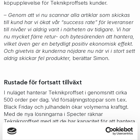
köpupplevelse för Teknikproffsets kunder.
– Genom att vi nu scannar alla artiklar som skickas
till kund har vi ökat vår “success rate” för leveranser
till nivåer vi aldrig varit i närheten av tidigare. Vi har
nu mycket färre retur- och bytesärenden att hantera,
vilket även ger en betydligt positiv ekonomisk effekt.
Och givetvis är kunderna nöjdare nu när vi i stort sett
aldrig skickar fel produkter,
berättar Simon.
Rustade för fortsatt tillväxt
I nuläget hanterar Teknikproffset i genomsnitt cirka
500 order per dag. Vid försäljningstoppar som t.ex.
Black Friday och julhandeln ökar volymerna kraftigt.
Med de nya lösningarna i Specter räknar
Teknikproffset med att de har kapacitet för att hantera
runt 1400 order per dag med 6 stycken packstationer.
När behoven ökar har de möjlighet att utöka med t.ex.