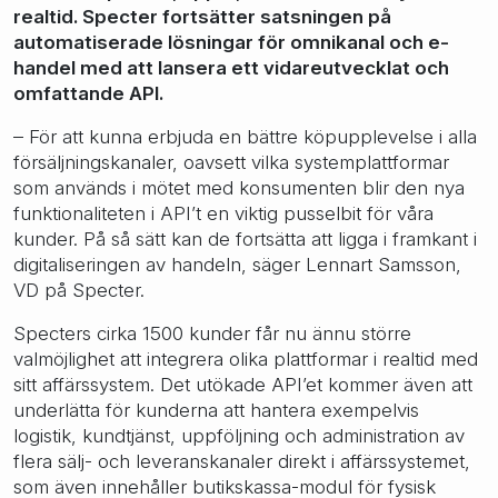
realtid. Specter fortsätter satsningen på
automatiserade lösningar för omnikanal och e-
handel med att lansera ett vidareutvecklat och
omfattande API.
– För att kunna erbjuda en bättre köpupplevelse i alla
försäljningskanaler, oavsett vilka systemplattformar
som används i mötet med konsumenten blir den nya
funktionaliteten i API’t en viktig pusselbit för våra
kunder. På så sätt kan de fortsätta att ligga i framkant i
digitaliseringen av handeln, säger Lennart Samsson,
VD på Specter.
Specters cirka 1500 kunder får nu ännu större
valmöjlighet att integrera olika plattformar i realtid med
sitt affärssystem. Det utökade API’et kommer även att
underlätta för kunderna att hantera exempelvis
logistik, kundtjänst, uppföljning och administration av
flera sälj- och leveranskanaler direkt i affärssystemet,
som även innehåller butikskassa-modul för fysisk