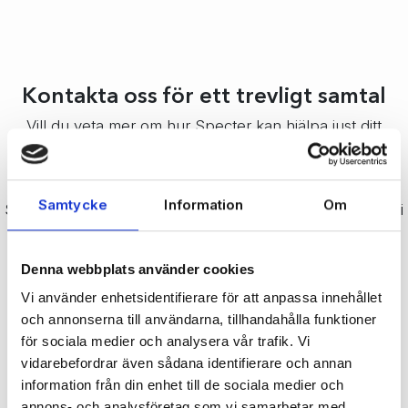
Kontakta oss för ett trevligt samtal
Vill du veta mer om hur Specter kan hjälpa just ditt
företag? Fyll i formuläret nedan, så kontaktar vi dig
snarast för ett första samtal.
Samtycke
Information
Om
Självklart kan du också ringa direkt på
0304-649400
. Vi
ser fram emot din kontakt.
Denna webbplats använder cookies
Vi använder enhetsidentifierare för att anpassa innehållet
och annonserna till användarna, tillhandahålla funktioner
för sociala medier och analysera vår trafik. Vi
vidarebefordrar även sådana identifierare och annan
information från din enhet till de sociala medier och
annons- och analysföretag som vi samarbetar med.