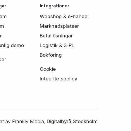
gar
Integrationer
tem
Webshop & e-handel
em
Marknadsplatser
m
Betallösningar
onlig demo
Logistik & 3-PL
Bokföring
der
Cookie
Integritetspolicy
at av Frankly Media,
Digitalbyrå Stockholm