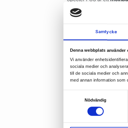
avancerat affärssystem som 
lagersaldon och priser i all
både butik och online
.
Samtycke
”Enkelt og bruk
Fungerer både f
Denna webbplats använder 
og samhandler m
Vi använder enhetsidentifierar
uansett hvor ma
sociala medier och analysera 
– Gry Ingebrigtse
till de sociala medier och a
med annan information som du 
Samtyckesval
Nödvändig