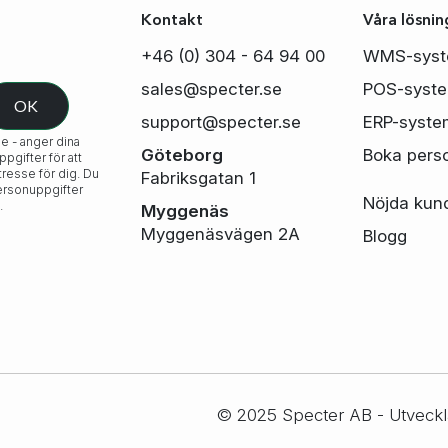
Kontakt
Våra lösnin
+46 (0) 304 - 64 94 00
WMS-sys
sales@specter.se
POS-syst
support@specter.se
ERP-syste
e - anger dina
Göteborg
Boka pers
gifter för att
tresse för dig. Du
Fabriksgatan 1
personuppgifter
Nöjda kun
.
Myggenäs
Myggenäsvägen 2A
Blogg
© 2025 Specter AB - Utveckl