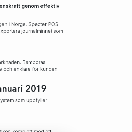
rrenskraft genom effektiv
agen i Norge. Specter POS
 exportera journalminnet som
marknaden. Bamboras
re och enklare för kunden
anuari 2019
system som uppfyller
utiker, komplett med ett