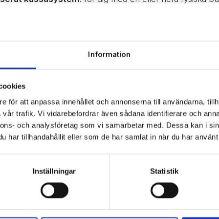
enkelt kan kopplas ihop med din webshop. Omnikanal blir e
a säljkanaler, i realtid. Läs mer om fördelarna att använda
Information
ervennlig kassesystem som ikke krever datakunnskap
or butikkansatte og regnskap, da regnskapssystem e
cookies
ed kassesystemet. At det er nettbasert, gjør det til
e för att anpassa innehållet och annonserna till användarna, tillh
n befinner seg, noe som forenkler jobbheverdagen.”
vår trafik. Vi vidarebefordrar även sådana identifierare och anna
n, Daglig leder, Laura Ashley i Oslo –
www.lauraashley.n
nnons- och analysföretag som vi samarbetar med. Dessa kan i sin
har tillhandahållit eller som de har samlat in när du har använt 
Inställningar
Statistik