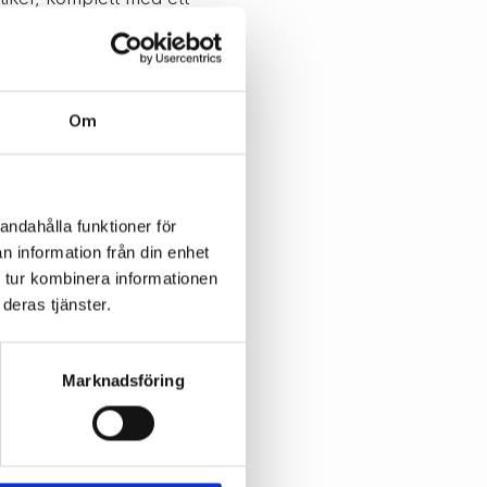
nkelt, alltid rätt
 Specter för dig som
säljer i
Om
 for å bruke.
r integrert
gjengelig
andahålla funktioner för
n information från din enhet
o
 tur kombinera informationen
deras tjänster.
Marknadsföring