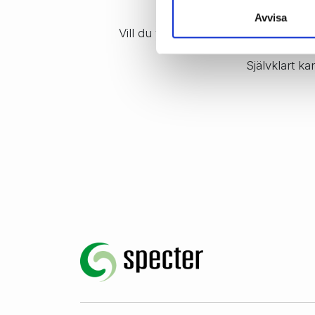
Konta
Avvisa
Vill du veta mer om hur Specter kan h
Självklart k