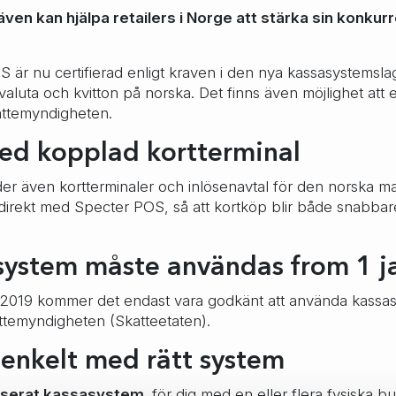
 även kan hjälpa retailers i Norge att stärka sin konku
S är nu certifierad enligt kraven i den nya kassasystemsl
 valuta och kvitton på norska. Det finns även möjlighet att
attemyndigheten.
ed kopplad kortterminal
er även kortterminaler och inlösenavtal för den norska 
s direkt med Specter POS, så att kortköp blir både snabba
ystem måste användas from 1 j
 2019 kommer det endast vara godkänt att använda kassa
ttemyndigheten (Skatteetaten).
 enkelt med rätt system
serat kassasystem
. för dig med en eller flera fysiska b