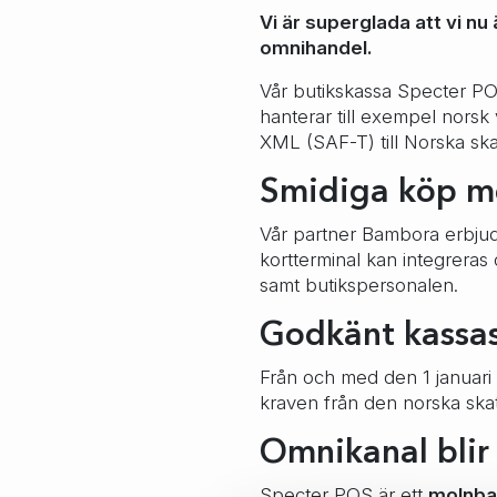
Vi är superglada att vi nu
omnihandel.
Vår butikskassa Specter PO
hanterar till exempel norsk
XML (SAF-T) till Norska sk
Smidiga köp m
Vår partner Bambora erbjud
kortterminal kan integrera
samt butikspersonalen.
Godkänt kassas
Från och med den 1 januari
kraven från den norska ska
Omnikanal blir
Specter POS är ett
molnba