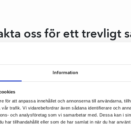
kta oss för ett trevligt 
jälpa just ditt företag? Fyll i formuläret nedan, så kontaktar
an du också ringa direkt på
0304-649400
. Vi ser fram emo
Information
cookies
e för att anpassa innehållet och annonserna till användarna, tillh
vår trafik. Vi vidarebefordrar även sådana identifierare och anna
nnons- och analysföretag som vi samarbetar med. Dessa kan i sin
har tillhandahållit eller som de har samlat in när du har använt 