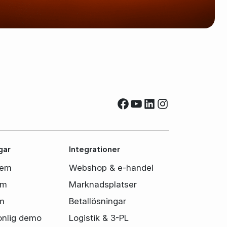
Facebook
YouTube
LinkedIn
Instagram
gar
Integrationer
tem
Webshop & e-handel
em
Marknadsplatser
m
Betallösningar
onlig demo
Logistik & 3-PL