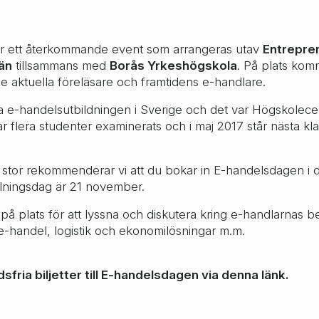
r ett återkommande event som arrangeras utav
Entrepre
än
tillsammans med
Borås Yrkeshögskola
. På plats kom
aktuella föreläsare och framtidens e-handlare.
ta e-handelsutbildningen i Sverige och det var Högskole
 flera studenter examinerats och i maj 2017 står nästa klas
 stor rekommenderar vi att du bokar in E-handelsdagen i d
älningsdag är 21 november.
 på plats för att lyssna och diskutera kring e-handlarnas b
e-handel, logistik och ekonomilösningar m.m.
fria biljetter till E-handelsdagen via
denna länk
.