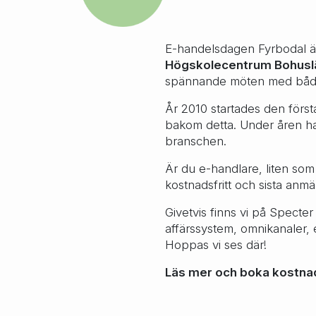
E-handelsdagen Fyrbodal ä
Högskolecentrum Bohusl
spännande möten med både 
År 2010 startades den förs
bakom detta. Under åren har
branschen.
Är du e-handlare, liten som
kostnadsfritt och sista anm
Givetvis finns vi på Specter
affärssystem, omnikanaler, 
Hoppas vi ses där!
Läs mer och boka kostnads