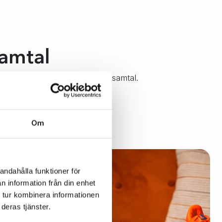
samtal
 vi dig snarast för ett första samtal.
t din kontakt.
Om
andahålla funktioner för
n information från din enhet
 tur kombinera informationen
deras tjänster.