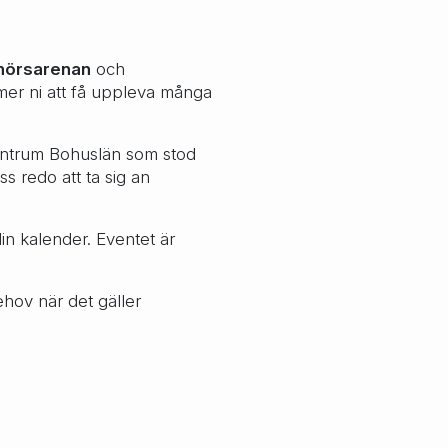
nörsarenan
och
mer ni att få uppleva många
centrum Bohuslän som stod
s redo att ta sig an
in kalender. Eventet är
ehov när det gäller