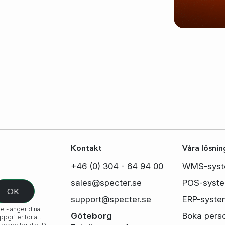
Kontakt
Våra lösnin
+46 (0) 304 - 64 94 00
WMS-sys
sales@specter.se
POS-syst
support@specter.se
ERP-syste
e - anger dina
Göteborg
Boka pers
gifter för att