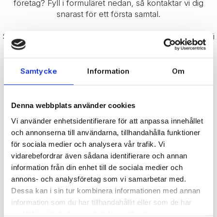
företag? Fyll i formuläret nedan, så kontaktar vi dig
snarast för ett första samtal.
Självklart kan du också ringa direkt på
0304-649400
. Vi
ser fram emot din kontakt.
Samtycke
Information
Om
Denna webbplats använder cookies
Vi använder enhetsidentifierare för att anpassa innehållet
och annonserna till användarna, tillhandahålla funktioner
för sociala medier och analysera vår trafik. Vi
vidarebefordrar även sådana identifierare och annan
information från din enhet till de sociala medier och
annons- och analysföretag som vi samarbetar med.
Dessa kan i sin tur kombinera informationen med annan
information som du har tillhandahållit eller som de har
samlat in när du har använt deras tjänster.