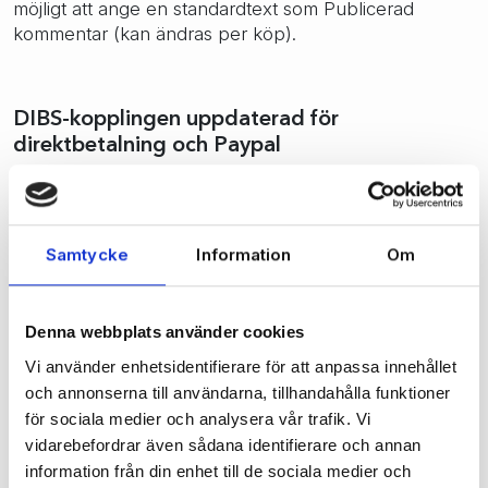
möjligt att ange en standardtext som Publicerad
kommentar (kan ändras per köp).
DIBS-kopplingen uppdaterad för
direktbetalning och Paypal
Vår DIBS-koppling stödjer nu förutom kortbetalningar
även direktbetalningar samt Paypal-köp, automatisk
avprickning i kundreskontran av inbetalningarna.
Samtycke
Information
Om
Stöd för Klarna Checkout och flera Klarna-
Denna webbplats använder cookies
konto (Multishop)
Vi använder enhetsidentifierare för att anpassa innehållet
Vår Klarna-integration uppfyller kraven för Klarna
och annonserna till användarna, tillhandahålla funktioner
Checkout, som är en ny betaltjänst från Klarna.
för sociala medier och analysera vår trafik. Vi
Vi har förberett stöd för flera Klarna-konton (EID) i vår
vidarebefordrar även sådana identifierare och annan
Klarna-integration. Körs nu av testkund, beräknas
information från din enhet till de sociala medier och
lanseras under Januari 2013.